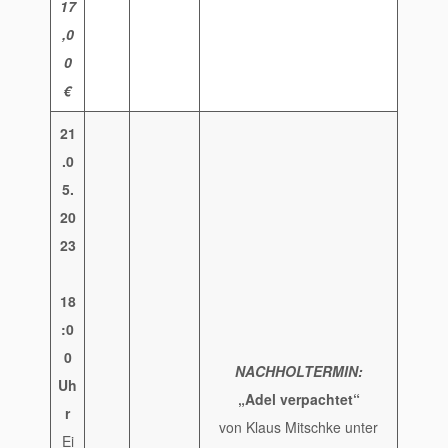
17
,0
0
€
21
.0
5.
20
23
18
:0
0
NACHHOLTERMIN:
Uh
„Adel verpachtet“
r
von Klaus Mitschke unter
Ei