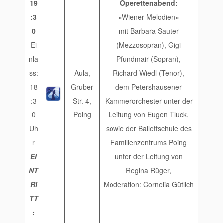
19
Operettenabend:
:3
»Wiener Melodien«
0
mit Barbara Sauter
Ei
(Mezzosopran), Gigi
nla
Pfundmair (Sopran),
ss:
Aula,
Richard Wiedl (Tenor),
18
Gruber
dem Petershausener
:3
Str. 4,
Kammerorchester unter der
0
Poing
Leitung von Eugen Tluck,
Uh
sowie der Ballettschule des
r
Familienzentrums Poing
EI
unter der Leitung von
NT
Regina Rüger,
RI
Moderation: Cornelia Gütlich
TT
: