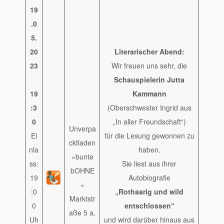
19
.0
5.
20
Literarischer Abend:
23
Wir freuen uns sehr, die
Schauspielerin Jutta
19
Kammann
:3
(Oberschwester Ingrid aus
0
„In aller Freundschaft“)
Unverpa
Ei
für die Lesung gewonnen zu
cktladen
nla
haben.
»bunte
ss:
Sie liest aus ihrer
bOHNE
19
Autobiografie
«
:0
„Rothaarig und wild
Marktstr
0
entschlossen“
aße 5 a,
Uh
und wird darüber hinaus aus