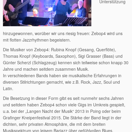
Unterstützung
hinzugewonnen, worüber wir uns riesig freuen: Zebop4 wird uns
mit flotten Jazzrhythmen begeistern.
Die Musiker von Zebop4: Rubina Knopf (Gesang, Querflöte),
Thomas Knopf (Keyboards, Saxophon), Sigi Grasser (Bass) und
Günter Scherzl (Schlagzeug) kennen sich teilweise schon knapp 30
Jahre und machen seitdem zusammen Musik.
In verschiedenen Bands haben sie musikalische Erfahrungen in
diversen Stilrichtungen gemacht, wie z.B. Rock, Jazz, Soul und
Latin.
Die Besetzung in dieser Form gibt es seit nunmehr sechs Jahren
und seitdem haben Zebop4 schon viele Gigs im Umkreis gespielt,
u.a. bei der „Langen Nacht der Musik“ 2013 in Poing oder beim
Grafinger Kneipenfestival 2015. Die Stärke der Band liegt in der
dichten, sehr privaten Atmosphäre, die mit dem breiten
Musikspektrum von leisem Barjazz über gefühlvollen Blues,